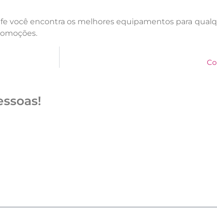
life você encontra os melhores equipamentos para qualq
promoções.
Co
essoas!