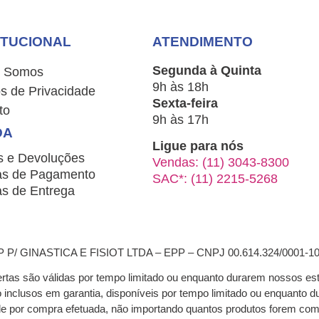
ITUCIONAL
ATENDIMENTO
Segunda à Quinta
 Somos
9h às 18h
s de Privacidade
Sexta-feira
to
9h às 17h
DA
Ligue para nós
s e Devoluções
Vendas: (11) 3043-8300
s de Pagamento
SAC*: (11) 2215-5268
s de Entrega
/ GINASTICA E FISIOT LTDA – EPP – CNPJ 00.614.324/0001-1
ertas são válidas por tempo limitado ou enquanto durarem nossos es
ão inclusos em garantia, disponíveis por tempo limitado ou enquant
nde por compra efetuada, não importando quantos produtos forem co