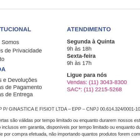
ITUCIONAL
ATENDIMENTO
Segunda à Quinta
 Somos
9h às 18h
s de Privacidade
Sexta-feira
to
9h às 17h
DA
Ligue para nós
s e Devoluções
Vendas: (11) 3043-8300
s de Pagamento
SAC*: (11) 2215-5268
s de Entrega
/ GINASTICA E FISIOT LTDA – EPP – CNPJ 00.614.324/0001-1
ertas são válidas por tempo limitado ou enquanto durarem nossos es
ão inclusos em garantia, disponíveis por tempo limitado ou enquant
nde por compra efetuada, não importando quantos produtos forem co