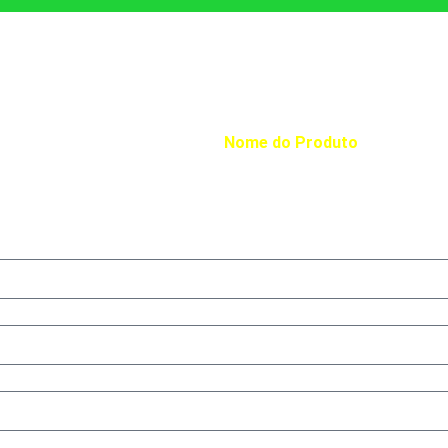
 UMA OFERTA EXCLUSIVA PRA V
ocê se interessou pelo produto
Nome do Produto
.
abaixo para receber nossa oferta exclusiva para este produto.