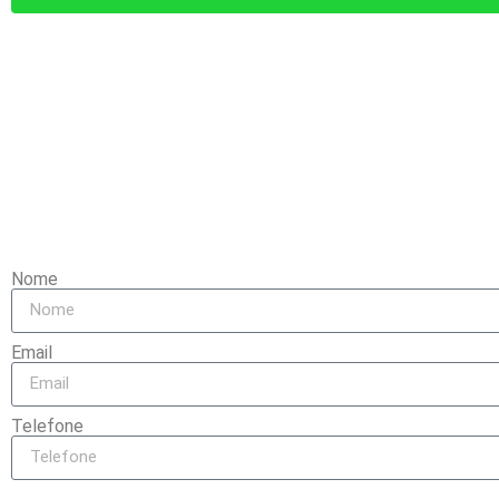
ATENÇÃO, TEMOS
Vimos que v
Utilize o formulário 
Nome
Email
Telefone