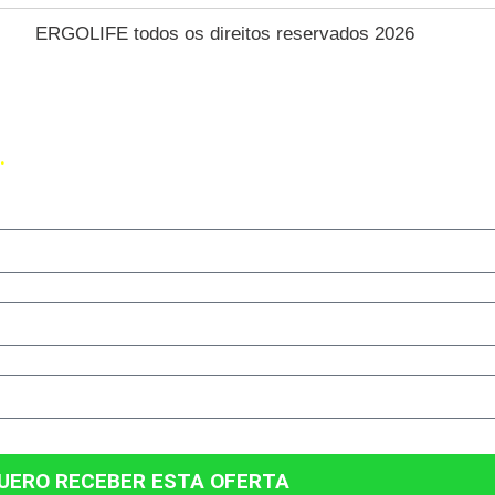
ERGOLIFE todos os direitos reservados 2026
 UMA OFERTA EXCLUSIVA PRA V
.
. Utilize o formulário abaixo para receber nossa oferta exclusiv
UERO RECEBER ESTA OFERTA