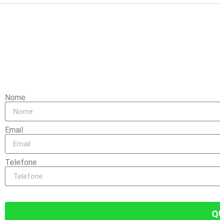
ATENÇÃO, TEMOS
Vimos que você se interessou pelo produto
Nome
Email
Telefone
Q