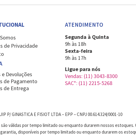
ITUCIONAL
ATENDIMENTO
Segunda à Quinta
 Somos
9h às 18h
s de Privacidade
Sexta-feira
to
9h às 17h
A
Ligue para nós
 e Devoluções
Vendas: (11) 3043-8300
s de Pagamento
SAC*: (11) 2215-5268
s de Entrega
P P/ GINASTICA E FISIOT LTDA – EPP – CNPJ 00.614.324/0001-10
s são válidas por tempo limitado ou enquanto durarem nossos estoques. 
m garantia, disponíveis por tempo limitado ou enquanto durarem os est