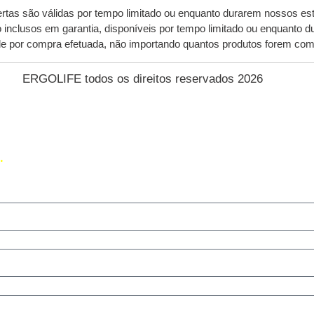
ertas são válidas por tempo limitado ou enquanto durarem nossos es
ão inclusos em garantia, disponíveis por tempo limitado ou enquant
nde por compra efetuada, não importando quantos produtos forem co
ERGOLIFE todos os direitos reservados 2026
 UMA OFERTA EXCLUSIVA PRA V
.
. Utilize o formulário abaixo para receber nossa oferta exclusiv