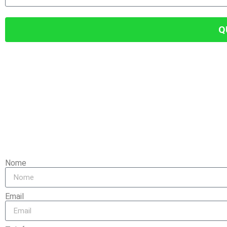
Q
ATENÇÃO, TEMOS
Vimos que v
Utilize o formulário 
Nome
Email