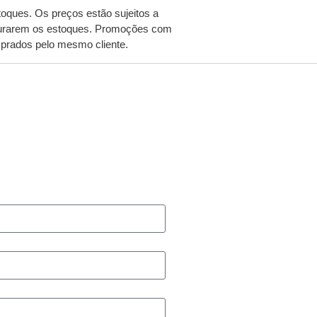
toques. Os preços estão sujeitos a
o durarem os estoques. Promoções com
mprados pelo mesmo cliente.
OCÊ!!
a para este produto.