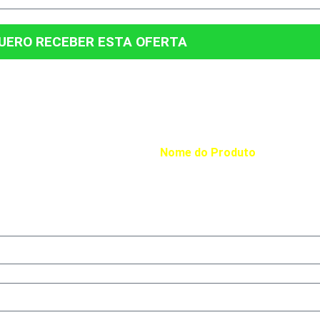
UERO RECEBER ESTA OFERTA
 UMA OFERTA EXCLUSIVA PRA V
ocê se interessou pelo produto
Nome do Produto
.
abaixo para receber nossa oferta exclusiva para este produto.