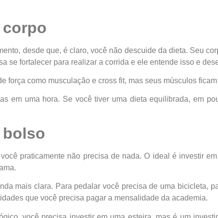
o corpo
ento, desde que, é claro, você não descuide da dieta. Seu co
sa se fortalecer para realizar a corrida e ele entende isso e d
 força como musculação e cross fit, mas seus músculos ficam
ias em uma hora. Se você tiver uma dieta equilibrada, em po
 bolso
, você praticamente não precisa de nada. O ideal é investir 
rama.
da mais clara. Para pedalar você precisa de uma bicicleta, p
ividades que você precisa pagar a mensalidade da academia.
gico, você precisa investir em uma esteira, mas é um investi