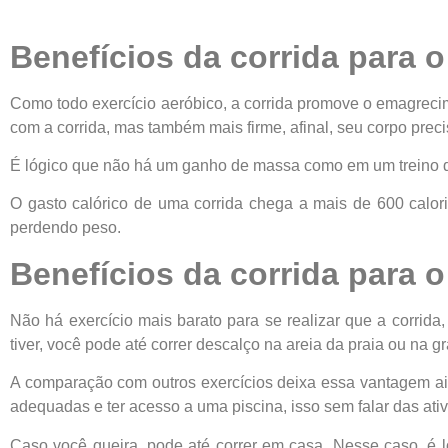
Benefícios da corrida para 
Como todo exercício aeróbico, a corrida promove o emagrecim
com a corrida, mas também mais firme, afinal, seu corpo preci
É lógico que não há um ganho de massa como em um treino de
O gasto calórico de uma corrida chega a mais de 600 calor
perdendo peso.
Benefícios da corrida para o
Não há exercício mais barato para se realizar que a corrida
tiver, você pode até correr descalço na areia da praia ou na g
A comparação com outros exercícios deixa essa vantagem ain
adequadas e ter acesso a uma piscina, isso sem falar das at
Caso você queira, pode até correr em casa. Nesse caso, é ló