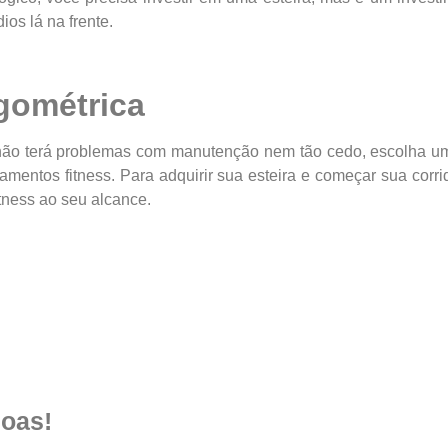
os lá na frente.
rgométrica
ê não terá problemas com manutenção nem tão cedo, escolha 
ntos fitness. Para adquirir sua esteira e começar sua corri
itness ao seu alcance.
oas!