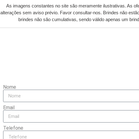
As imagens constantes no site são meramente ilustrativas. As of
alterações sem aviso prévio. Favor consultar-nos. Brindes não est
brindes não são cumulativas, sendo válido apenas um bri
ATENÇÃO, TEMOS
Vimos que você se interessou pelo produto
Nome
Email
Telefone