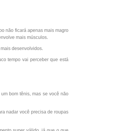
rpo não ficará apenas mais magro
esenvolve mais músculos.
 mais desenvolvidos.
uco tempo vai perceber que está
em um bom tênis, mas se você não
ara nadar você precisa de roupas
mento super válido, já que o que