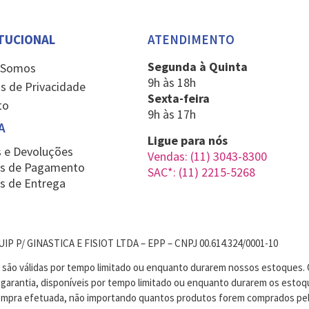
ITUCIONAL
ATENDIMENTO
Segunda à Quinta
 Somos
9h às 18h
s de Privacidade
Sexta-feira
to
9h às 17h
A
Ligue para nós
 e Devoluções
Vendas: (11) 3043-8300
s de Pagamento
SAC*: (11) 2215-5268
s de Entrega
P P/ GINASTICA E FISIOT LTDA – EPP – CNPJ 00.614.324/0001-10
s são válidas por tempo limitado ou enquanto durarem nossos estoques. 
m garantia, disponíveis por tempo limitado ou enquanto durarem os est
compra efetuada, não importando quantos produtos forem comprados pe