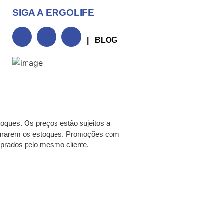
SIGA A ERGOLIFE
| BLOG
0
toques. Os preços estão sujeitos a
o durarem os estoques. Promoções com
mprados pelo mesmo cliente.
OCÊ!!