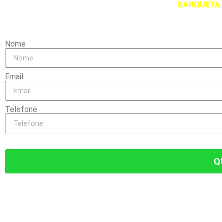
Vimos que você se interessou pelo produto
BANQUETA 
Nome
Email
Telefone
Q
ATENÇÃO, TEMOS