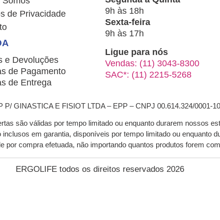
 Somos
9h às 18h
s de Privacidade
Sexta-feira
to
9h às 17h
DA
Ligue para nós
s e Devoluções
Vendas: (11) 3043-8300
s de Pagamento
SAC*: (11) 2215-5268
s de Entrega
/ GINASTICA E FISIOT LTDA – EPP – CNPJ 00.614.324/0001-1
ertas são válidas por tempo limitado ou enquanto durarem nossos es
ão inclusos em garantia, disponíveis por tempo limitado ou enquant
nde por compra efetuada, não importando quantos produtos forem co
ERGOLIFE todos os direitos reservados 2026
 UMA OFERTA EXCLUSIVA PRA V