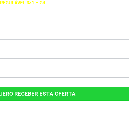
REGULÁVEL 3×1 – G4
. Utilize o formulário abaixo para receber
produto.
UERO RECEBER ESTA OFERTA
 UMA OFERTA EXCLUSIVA PRA V